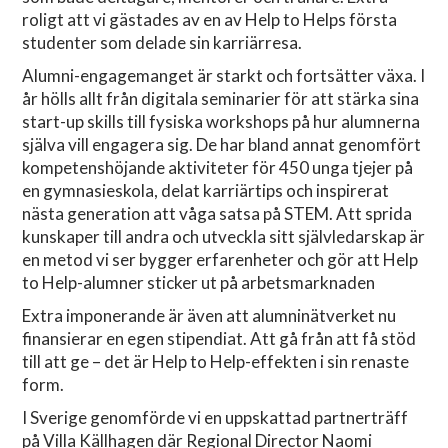
roligt att vi gästades av en av Help to Helps första
studenter som delade sin karriärresa.
Alumni-engagemanget är starkt och fortsätter växa. I
år hölls allt från digitala seminarier för att stärka sina
start-up skills till fysiska workshops på hur alumnerna
själva vill engagera sig. De har bland annat genomfört
kompetenshöjande aktiviteter för 450 unga tjejer på
en gymnasieskola, delat karriärtips och inspirerat
nästa generation att våga satsa på STEM. Att sprida
kunskaper till andra och utveckla sitt självledarskap är
en metod vi ser bygger erfarenheter och gör att Help
to Help-alumner sticker ut på arbetsmarknaden
Extra imponerande är även att alumninätverket nu
finansierar en egen stipendiat. Att gå från att få stöd
till att ge – det är Help to Help-effekten i sin renaste
form.
I Sverige genomförde vi en uppskattad partnerträff
på Villa Källhagen där Regional Director Naomi