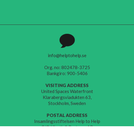
info@helptohelp.se
Org. no: 802478-3725
Bankgiro: 900-5406
VISITING ADDRESS
United Spaces Waterfront
Klarabergsviadukten 63,
Stockholm, Sweden
POSTAL ADDRESS
Insamlingsstiftelsen Help to Help
C/O Hjorth & Partners AB
Åsögatan 149,