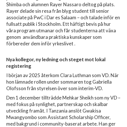
Shimba och alumnen Rayer Nassaro deltog på plats.
Rayer delade sin resa från blyg student till senior
associate på PwC i Dar es Salaam – och talade inför en
fullsatt publik i Stockholm. Ett häftigt bevis på hur
våra program utmanar och får studenterna att växa
genom användbara praktiska kunskaper som
förbereder dem inför yrkeslivet .
Nya kollegor, ny ledning och steget mot lokal
registering
I början av 2025 återkom Clara Luthman som VD. När
hon lämnade rollen under sommaren tog Gabriella
Olofsson från styrelsen över som interim-VD.
Den 1 december tillträdde Mehkar Sheikh som ny VD –
med fokus på synlighet, partnerskap och skalbar
utveckling framåt. I Tanzania anslöt Gwakisa
Mwangyombo som Assistant Scholarship Officer,
med bakgrund i community-baserat arbete. Han ger