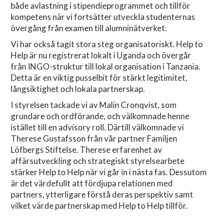
både avlastning i stipendieprogrammet och tillför
kompetens när vi fortsätter utveckla studenternas
övergång från examen till alumninätverket.
Vi har också tagit stora steg organisatoriskt. Help to
Help är nu registrerat lokalt i Uganda och övergår
från INGO-struktur till lokal organisation i Tanzania.
Detta är en viktig pusselbit för stärkt legitimitet,
långsiktighet och lokala partnerskap.
I styrelsen tackade vi av Malin Cronqvist, som
grundare och ordförande, och välkomnade henne
istället till en advisory roll. Därtill välkomnade vi
Therese Gustafsson från vår partner Familjen
Löfbergs Stiftelse. Therese erfarenhet av
affärsutveckling och strategiskt styrelsearbete
stärker Help to Help när vi går in i nästa fas. Dessutom
är det värdefullt att fördjupa relationen med
partners, ytterligare förstå deras perspektiv samt
vilket värde partnerskap med Help to Help tillför.