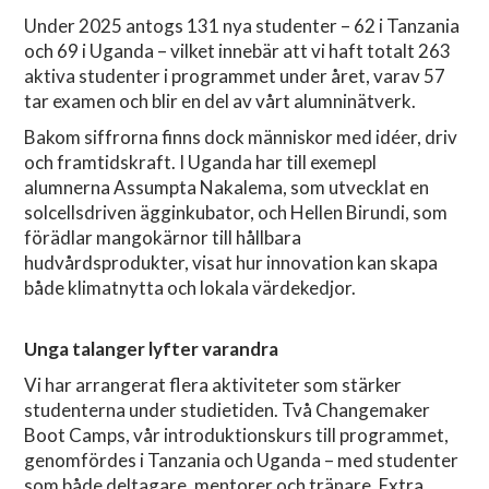
Under 2025 antogs 131 nya studenter – 62 i Tanzania
och 69 i Uganda – vilket innebär att vi haft totalt 263
aktiva studenter i programmet under året, varav 57
tar examen och blir en del av vårt alumninätverk.
Bakom siffrorna finns dock människor med idéer, driv
och framtidskraft. I Uganda har till exemepl
alumnerna Assumpta Nakalema, som utvecklat en
solcellsdriven ägginkubator, och Hellen Birundi, som
förädlar mangokärnor till hållbara
hudvårdsprodukter, visat hur innovation kan skapa
både klimatnytta och lokala värdekedjor.
Unga talanger lyfter varandra
Vi har arrangerat flera aktiviteter som stärker
studenterna under studietiden. Två Changemaker
Boot Camps, vår introduktionskurs till programmet,
genomfördes i Tanzania och Uganda – med studenter
som både deltagare, mentorer och tränare. Extra