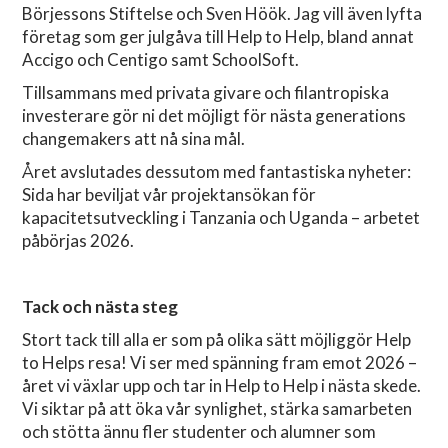
Börjessons Stiftelse och Sven Höök. Jag vill även lyfta
företag som ger julgåva till Help to Help, bland annat
Accigo och Centigo samt SchoolSoft.
Tillsammans med privata givare och filantropiska
investerare gör ni det möjligt för nästa generations
changemakers att nå sina mål.
Året avslutades dessutom med fantastiska nyheter:
Sida har beviljat vår projektansökan för
kapacitetsutveckling i Tanzania och Uganda – arbetet
påbörjas 2026.
Tack och nästa steg
Stort tack till alla er som på olika sätt möjliggör Help
to Helps resa! Vi ser med spänning fram emot 2026 –
året vi växlar upp och tar in Help to Help i nästa skede.
Vi siktar på att öka vår synlighet, stärka samarbeten
och stötta ännu fler studenter och alumner som